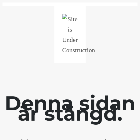
Denna sidan
är stängd.